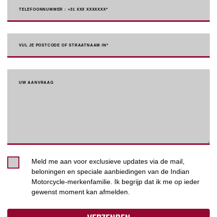
TELEFOONNUMMER : +31 XXX XXXXXXX
*
VUL JE POSTCODE OF STRAATNAAM IN*
UW AANVRAAG
Meld me aan voor exclusieve updates via de mail,
beloningen en speciale aanbiedingen van de Indian
Motorcycle-merkenfamilie. Ik begrijp dat ik me op ieder
gewenst moment kan afmelden.