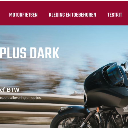
MOTORFIETSEN
KLEDING EN TOEBEHOREN
TESTRIT
PLUS DARK
ief BTW
sport, aflevering en opties.