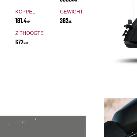
RPM
KOPPEL
GEWICHT
181.4
382
NM
KG
ZITHOOGTE
672
MM