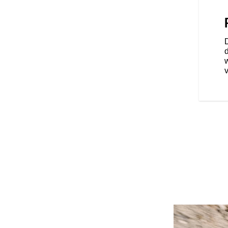
HEDEN
ementen met meer dan 68 liter
e in de op afstand