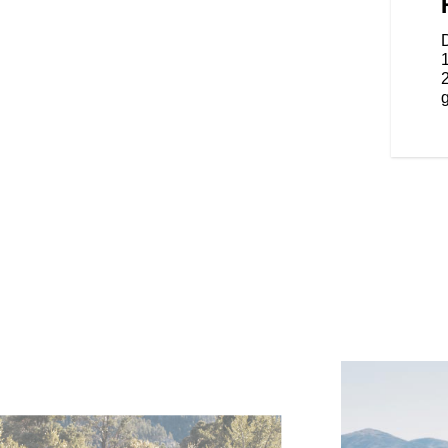
de kuip is slank en
tail waarmee deze kuip is
 en precisie. Iconische details
rk maken het geheel compleet.
e motorfiets er ranker, lichter en