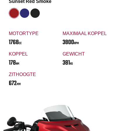
Sunset Red Smoke
MOTORTYPE
MAXIMAAL KOPPEL
1768
3800
CC
RPM
KOPPEL
GEWICHT
178
381
NM
KG
ZITHOOGTE
672
MM