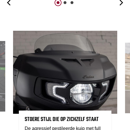
STOERE STIJL DIE OP ZICHZELF STAAT
De agressief gestileerde kuip met full